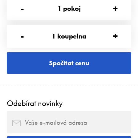
-
+
1
pokoj
-
+
1
koupelna
Spočítat cenu
Odebírat novinky