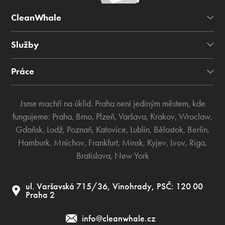
CleanWhale
Služby
Práce
Jsme machři na úklid. Praha není jediným městem, kde
fungujeme:
Praha
,
Brno
,
Plzeň
,
Varšava
,
Krakov
,
Wroclaw
,
Gdaňsk
,
Lodž
,
Poznaň
,
Katovice
,
Lublin
,
Bělostok
,
Berlín
,
Hamburk
,
Mnichov
,
Frankfurt
,
Minsk
,
Kyjev
,
Lvov
,
Riga
,
Bratislava
,
New York
ul. Varšavská 715/36, Vinohrady, PSČ: 120 00
Praha 2
info@cleanwhale.cz