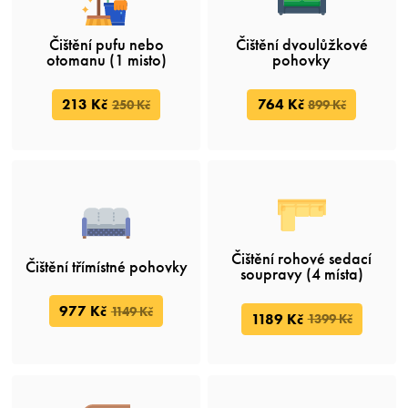
Čištění pufu nebo
Čištění dvoulůžkové
otomanu (1 misto)
pohovky
213 Kč
764 Kč
250 Kč
899 Kč
Čištění rohové sedací
Čištění třímístné pohovky
soupravy (4 místa)
977 Kč
1149 Kč
1189 Kč
1399 Kč