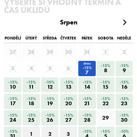
VYBERTE SI VHODNÝ TERMÍN A
ČAS ÚKLIDŮ
Srpen
PONDĚLÍ
ÚTERÝ
STŘEDA
ČTVRTEK
PÁTEK
SOBOTA
NEDĚLE
27
28
29
30
31
1
2
dnes
-15%
-15%
3
4
5
6
-15%
8
9
7
-15%
-15%
-10%
-15%
-15%
-15%
-15%
10
11
12
13
14
15
16
-15%
-15%
-15%
-15%
-15%
-15%
-15%
17
18
19
20
21
22
23
-15%
-15%
-15%
-15%
-15%
-15%
29
24
25
26
27
28
30
-15%
-15%
-15%
-10%
1
2
3
31
4
5
6