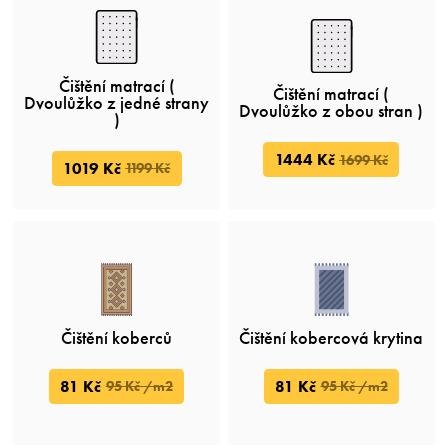
Čištění matrací (
Čištění matrací (
Dvoulůžko z jedné strany
Dvoulůžko z obou stran )
)
1444 Kč
1699 Kč
1019 Kč
1199 Kč
Čištění koberců
Čištění kobercová krytina
81 Kč
81 Kč
95 Kč /m2
95 Kč /m2