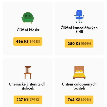
Čištění kancelářských
Čištění křesla
židlí
466 Kč
549 Kč
280 Kč
329 Kč
Chemické čištění židlí,
Čištění čalouněných
stoliček
postelí
237 Kč
764 Kč
279 Kč
899 Kč