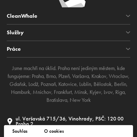
CleanWhale
Služby
Práce
Jsme machři na úklid. Praha není jediným městem, kde
fungujeme:
Praha
,
Brno
,
Plzeň
,
Varšava
,
Krakov
,
Wroclaw
,
Gdaňsk
,
Lodž
,
Poznaň
,
Katovice
,
Lublin
,
Bělostok
,
Berlín
,
Hamburk
,
Mnichov
,
Frankfurt
,
Minsk
,
Kyjev
,
Lvov
,
Riga
,
Bratislava
,
New York
ul. Varšavská 715/36, Vinohrady, PSČ: 120 00
Praha 2
Souhlas
O cookies