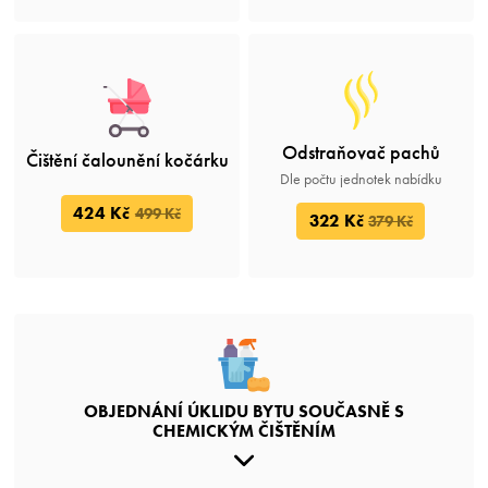
Odstraňovač pachů
Čištění čalounění kočárku
Dle počtu jednotek nabídku
424 Kč
499 Kč
322 Kč
379 Kč
OBJEDNÁNÍ ÚKLIDU BYTU SOUČASNĚ S
CHEMICKÝM ČIŠTĚNÍM