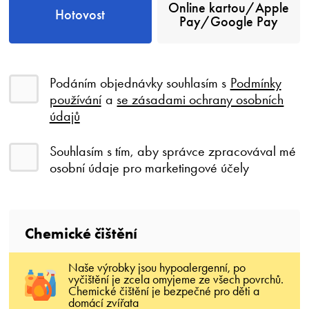
Online kartou/Apple
Hotovost
Pay/Google Pay
Podáním objednávky souhlasím s
Podmínky
používání
a
se zásadami ochrany osobních
údajů
Souhlasím s tím, aby správce zpracovával mé
osobní údaje pro marketingové účely
Сhemické čištění
Naše výrobky jsou hypoalergenní, po
vyčištění je zcela omyjeme ze všech povrchů.
Chemické čištění je bezpečné pro děti a
domácí zvířata