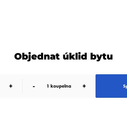
Objednat úklid bytu
+
-
+
1
koupelna
S