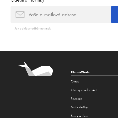
Odebírat novinky
Jak odhlásit odběr novinek
CleanWhale
O nás
Otázky a odpovědi
Recenze
Naše služby
Slevy a akce