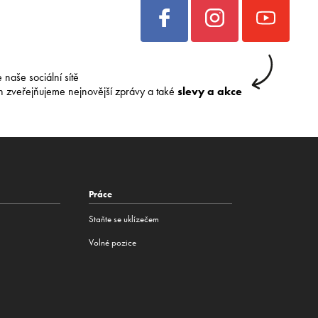
e naše sociální sítě
h zveřejňujeme nejnovější zprávy a také
slevy a akce
Práce
Staňte se uklízečem
Volné pozice