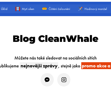
Úklid
Mytí oken
Čištění čalounění
Hodinový manžel
Blog CleanWhale
Můžete nás také sledovat na sociálních sítích
ublikujeme
nejnovější zprávy
, stejně jako
promo akce a 