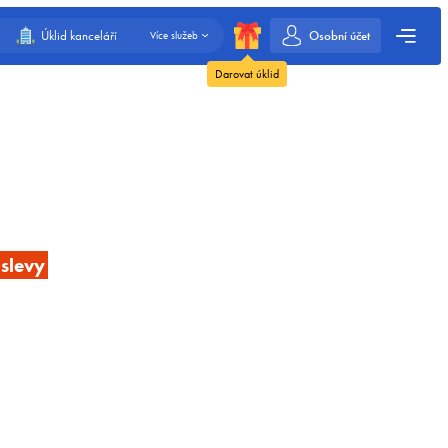
Osobní účet
Úklid kanceláří
Více služeb
Darovat úklid
slevy