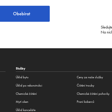
Obebírat
Sledujt
Na nic
Služby
Úklid bytu
Ceny za naše služby
Úklid po rekonstrukci
Čištění trouby
Сhemické čištění
Chemické čištění pohovky
Mytí oken
Praní koberců
Úklid kanceláře