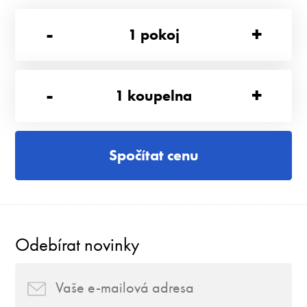
-
+
1
pokoj
-
+
1
koupelna
Spočítat cenu
Odebírat novinky