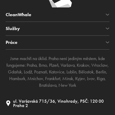
CleanWhale
Služby
Práce
Jsme machři na úklid. Praha není jediným městem, kde
fungujeme:
Praha
,
Brno
,
Plzeň
,
Varšava
,
Krakov
,
Wroclaw
,
Gdaňsk
,
Lodž
,
Poznaň
,
Katovice
,
Lublin
,
Bělostok
,
Berlín
,
Hamburk
,
Mnichov
,
Frankfurt
,
Minsk
,
Kyjev
,
Lvov
,
Riga
,
Bratislava
,
New York
ul. Varšavská 715/36, Vinohrady, PSČ: 120 00
Praha 2