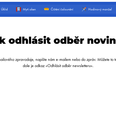
Úklid
Mytí oken
Čištění čalounění
Hodinový manžel
k odhlásit odběr novi
-mailového zpravodaje, napište nám e-mailem nebo do zpráv. Můžete to t
dole je odkaz «Odhlásit odběr newsletteru».