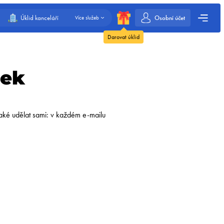
Osobní účet
Úklid kanceláří
Více služeb
Darovat úklid
nek
aké udělat sami: v každém e-mailu