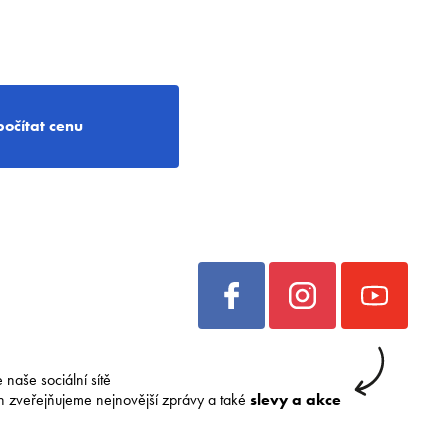
počítat cenu
e naše sociální sítě
h zveřejňujeme nejnovější zprávy a také
slevy a akce