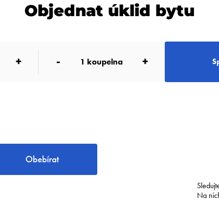
Objednat úklid bytu
+
-
+
1
koupelna
S
Obebírat
Sledujt
Na nic