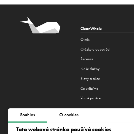
CleanWhale
O nás
Otázky a odpovědi
Recenze
Naše služby
Slevy a akce
Co uklízíme
Volné pozice
Souhlas
O cookies
Jsme machři na úklid. Praha není 
Tato webová stránka používá cookies
Frankfurt
,
Minsk
,
Kyjev
,
Lvov
,
Riga
,