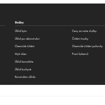
Služby
Úklid bytu
Ceny za naše služby
Úklid po rekonstrukci
Čištění trouby
Сhemické čištění
Chemické čištění pohovky
Mytí oken
Praní koberců
Úklid kanceláře
Úklid kuchyně
Konstruktor úklidu
Všechny naše služby
jediným městem, kde fungujeme:
Praha
,
Brno
,
Plzeň
,
Varšava
,
Krakov
,
Wroclaw
,
Gdaňsk
,
Bratislava
,
New York