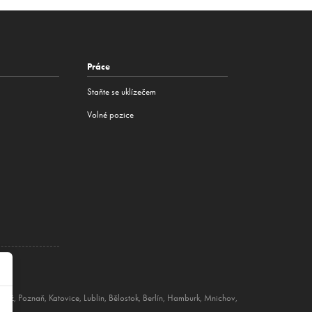
Práce
Staňte se uklízečem
Volné pozice
Lodž
,
Poznaň
,
Katovice
,
Lublin
,
Bělostok
,
Berlín
,
Hamburk
,
Mnichov
,