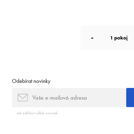
-
1
pokoj
Odebírat novinky
Jak odhlásit odběr novinek