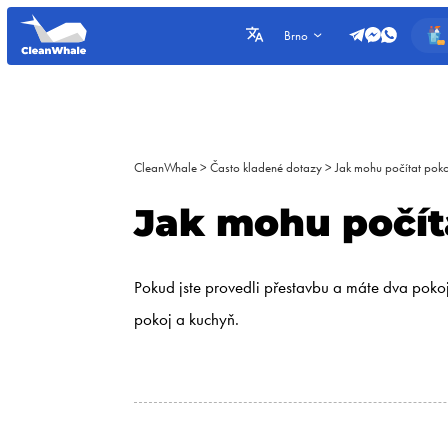
Brno
CleanWhale
>
Často kladené dotazy
>
Jak mohu počítat pok
Jak mohu počít
Pokud jste provedli přestavbu a máte dva poko
pokoj a kuchyň.