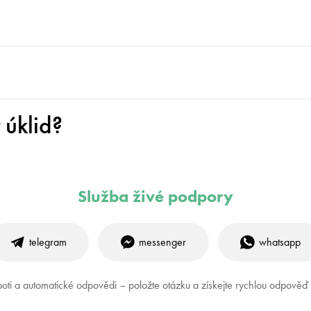
úklid?
Služba živé podpory
telegram
messenger
whatsapp
oti a automatické odpovědi – položte otázku a získejte rychlou odpově