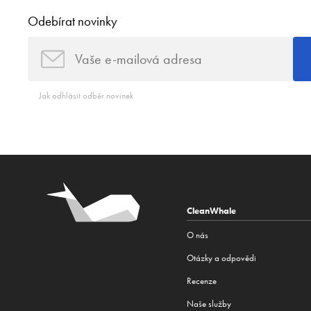
Odebírat novinky
Jak odhlásit odběr novinek
CleanWhale
O nás
Otázky a odpovědi
Recenze
Naše služby