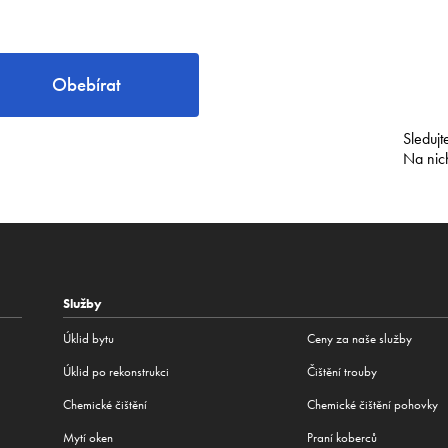
Obebírat
Sledujt
Na nic
Služby
Úklid bytu
Ceny za naše služby
Úklid po rekonstrukci
Čištění trouby
Сhemické čištění
Chemické čištění pohovky
Mytí oken
Praní koberců