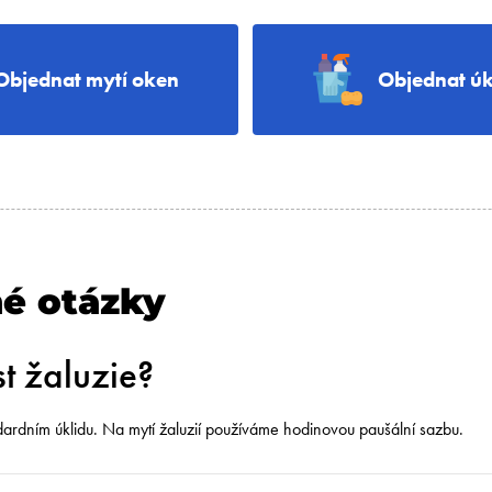
Objednat mytí oken
Objednat úk
né otázky
t žaluzie?
ndardním úklidu. Na mytí žaluzií používáme hodinovou paušální sazbu.