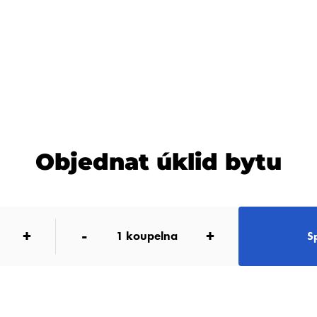
Objednat úklid bytu
+
-
+
1
koupelna
S