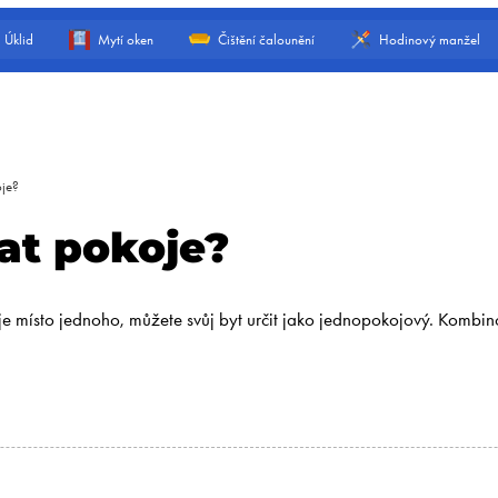
Úklid
Mytí oken
Čištění čalounění
Hodinový manžel
oje?
at pokoje?
je místo jednoho, můžete svůj byt určit jako jednopokojový. Kombin