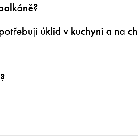
 balkóně?
potřebuji úklid v kuchyni a na 
y?