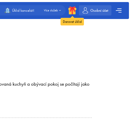
Osobní účet
Úklid kanceláří
Více služeb
Darovat úklid
ovaná kuchyň a obývací pokoj se počítají jako