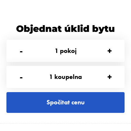
Objednat úklid bytu
-
+
1
pokoj
-
+
1
koupelna
Spočítat cenu