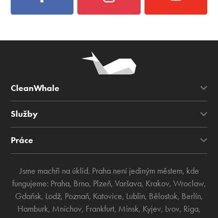
CleanWhale
Služby
Práce
Jsme machři na úklid. Praha není jediným městem, kde
fungujeme:
Praha
,
Brno
,
Plzeň
,
Varšava
,
Krakov
,
Wroclaw
,
Gdaňsk
,
Lodž
,
Poznaň
,
Katovice
,
Lublin
,
Bělostok
,
Berlín
,
Hamburk
,
Mnichov
,
Frankfurt
,
Minsk
,
Kyjev
,
Lvov
,
Riga
,