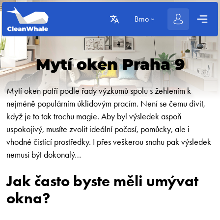
Brno
Mytí oken Praha 9
Mytí oken patří podle řady výzkumů spolu s žehlením k
nejméně populárním úklidovým pracím. Není se čemu divit,
když je to tak trochu magie. Aby byl výsledek aspoň
uspokojivý, musíte zvolit ideální počasí, pomůcky, ale i
vhodné čistící prostředky. I přes veškerou snahu pak výsledek
nemusí být dokonalý…
Jak často byste měli umývat
okna?