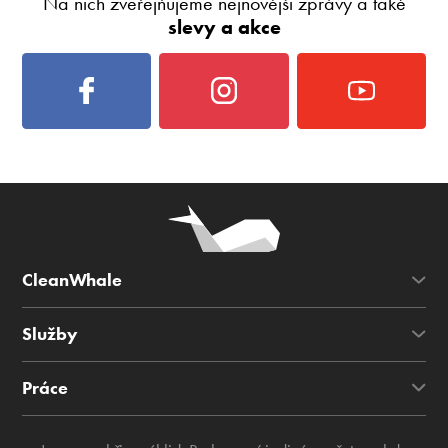
Na nich zveřejňujeme nejnovější zprávy a také
slevy a akce
CleanWhale
Služby
Práce