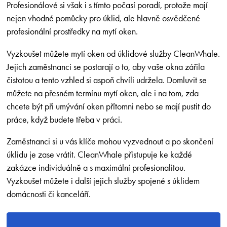
Profesionálové si však i s tímto počasí poradí, protože mají
nejen vhodné pomůcky pro úklid, ale hlavně osvědčené
profesionální prostředky na mytí oken.
Vyzkoušet můžete mytí oken od úklidové služby CleanWhale.
Jejich zaměstnanci se postarají o to, aby vaše okna zářila
čistotou a tento vzhled si aspoň chvíli udržela. Domluvit se
můžete na přesném termínu mytí oken, ale i na tom, zda
chcete být při umývání oken přítomni nebo se mají pustit do
práce, když budete třeba v práci.
Zaměstnanci si u vás klíče mohou vyzvednout a po skončení
úklidu je zase vrátit. CleanWhale přistupuje ke každé
zakázce individuálně a s maximální profesionalitou.
Vyzkoušet můžete i další jejich služby spojené s úklidem
domácnosti či kanceláří.