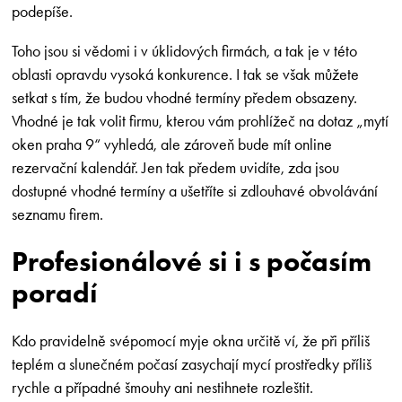
podepíše.
Toho jsou si vědomi i v úklidových firmách, a tak je v této
oblasti opravdu vysoká konkurence. I tak se však můžete
setkat s tím, že budou vhodné termíny předem obsazeny.
Vhodné je tak volit firmu, kterou vám prohlížeč na dotaz „mytí
oken praha 9“ vyhledá, ale zároveň bude mít online
rezervační kalendář. Jen tak předem uvidíte, zda jsou
dostupné vhodné termíny a ušetříte si zdlouhavé obvolávání
seznamu firem.
Profesionálové si i s počasím
poradí
Kdo pravidelně svépomocí myje okna určitě ví, že při příliš
teplém a slunečném počasí zasychají mycí prostředky příliš
rychle a případné šmouhy ani nestihnete rozleštit.