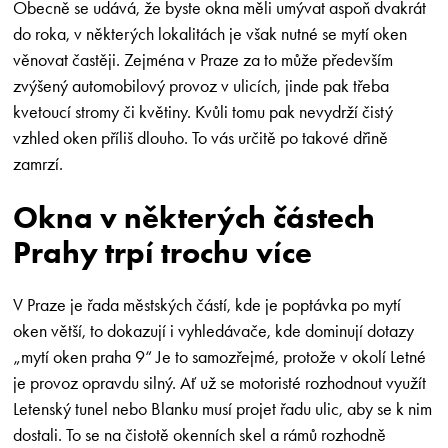
Obecně se udává, že byste okna měli umývat aspoň dvakrát
do roka, v některých lokalitách je však nutné se mytí oken
věnovat častěji. Zejména v Praze za to může především
zvýšený automobilový provoz v ulicích, jinde pak třeba
kvetoucí stromy či květiny. Kvůli tomu pak nevydrží čistý
vzhled oken příliš dlouho. To vás určitě po takové dřině
zamrzí.
Okna v některých částech
Prahy trpí trochu více
V Praze je řada městských částí, kde je poptávka po mytí
oken větší, to dokazují i vyhledávače, kde dominují dotazy
„mytí oken praha 9“ Je to samozřejmé, protože v okolí Letné
je provoz opravdu silný. Ať už se motoristé rozhodnout využít
Letenský tunel nebo Blanku musí projet řadu ulic, aby se k nim
dostali. To se na čistotě okenních skel a rámů rozhodně