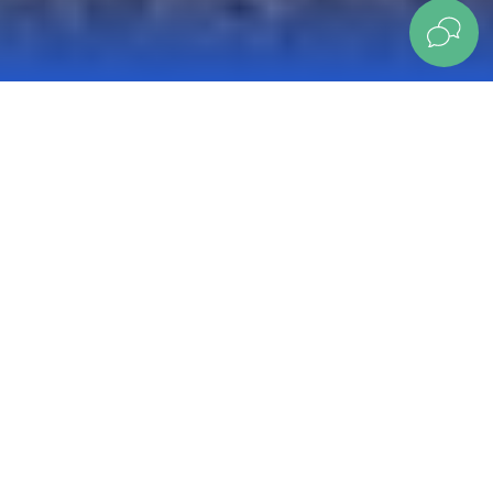
Наталья Бризинская
Потому что услуги оказываются быстро и
качественно. Замечательный и опытный
персонал.
Паглядзець водгук