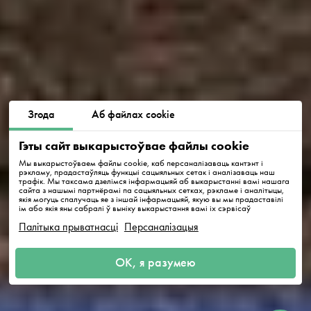
Згода
Аб файлах cookie
Гэты сайт выкарыстоўвае файлы cookie
Мы выкарыстоўваем файлы cookie, каб персаналізаваць кантэнт і
рэкламу, прадастаўляць функцыі сацыяльных сетак і аналізаваць наш
трафік. Мы таксама дзелімся інфармацыяй аб выкарыстанні вамі нашага
сайта з нашымі партнёрамі па сацыяльных сетках, рэкламе і аналітыцы,
якія могуць спалучаць яе з іншай інфармацыяй, якую вы мы прадаставілі
ім або якія яны сабралі ў выніку выкарыстання вамі іх сэрвісаў
Палітыка прыватнасці
Персаналізацыя
ОК, я разумею