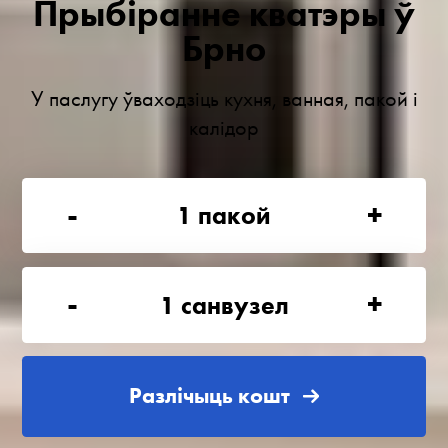
Прыбіранне кватэры ў
Брно
У паслугу ўваходзіць кухня, ванная, пакой і
калідор
-
+
1
пакой
-
+
1
санвузел
Разлічыць кошт