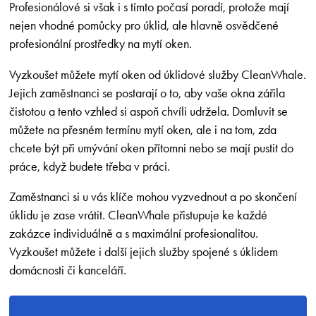
Profesionálové si však i s tímto počasí poradí, protože mají
nejen vhodné pomůcky pro úklid, ale hlavně osvědčené
profesionální prostředky na mytí oken.
Vyzkoušet můžete mytí oken od úklidové služby CleanWhale.
Jejich zaměstnanci se postarají o to, aby vaše okna zářila
čistotou a tento vzhled si aspoň chvíli udržela. Domluvit se
můžete na přesném termínu mytí oken, ale i na tom, zda
chcete být při umývání oken přítomni nebo se mají pustit do
práce, když budete třeba v práci.
Zaměstnanci si u vás klíče mohou vyzvednout a po skončení
úklidu je zase vrátit. CleanWhale přistupuje ke každé
zakázce individuálně a s maximální profesionalitou.
Vyzkoušet můžete i další jejich služby spojené s úklidem
domácnosti či kanceláří.