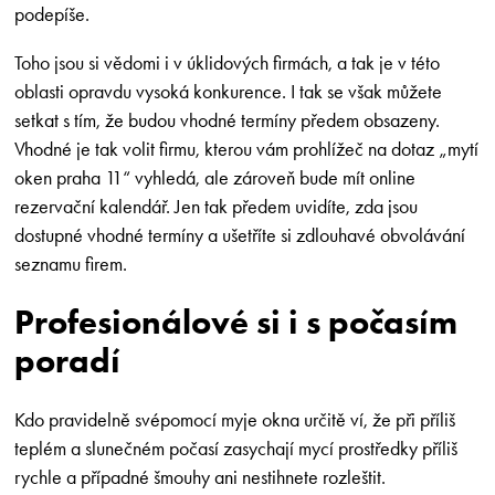
podepíše.
Toho jsou si vědomi i v úklidových firmách, a tak je v této
oblasti opravdu vysoká konkurence. I tak se však můžete
setkat s tím, že budou vhodné termíny předem obsazeny.
Vhodné je tak volit firmu, kterou vám prohlížeč na dotaz „mytí
oken praha 11“ vyhledá, ale zároveň bude mít online
rezervační kalendář. Jen tak předem uvidíte, zda jsou
dostupné vhodné termíny a ušetříte si zdlouhavé obvolávání
seznamu firem.
Profesionálové si i s počasím
poradí
Kdo pravidelně svépomocí myje okna určitě ví, že při příliš
teplém a slunečném počasí zasychají mycí prostředky příliš
rychle a případné šmouhy ani nestihnete rozleštit.