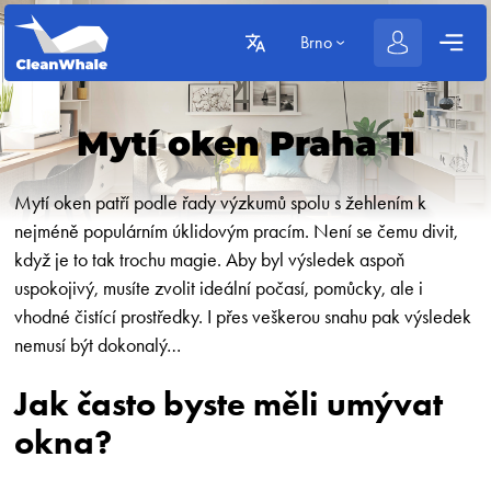
Brno
Mytí oken Praha 11
Mytí oken patří podle řady výzkumů spolu s žehlením k
nejméně populárním úklidovým pracím. Není se čemu divit,
když je to tak trochu magie. Aby byl výsledek aspoň
uspokojivý, musíte zvolit ideální počasí, pomůcky, ale i
vhodné čistící prostředky. I přes veškerou snahu pak výsledek
nemusí být dokonalý…
Jak často byste měli umývat
okna?