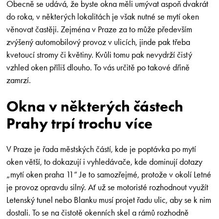
Obecně se udává, že byste okna měli umývat aspoň dvakrát
do roka, v některých lokalitách je však nutné se mytí oken
věnovat častěji. Zejména v Praze za to může především
zvýšený automobilový provoz v ulicích, jinde pak třeba
kvetoucí stromy či květiny. Kvůli tomu pak nevydrží čistý
vzhled oken příliš dlouho. To vás určitě po takové dřině
zamrzí.
Okna v některých částech
Prahy trpí trochu více
V Praze je řada městských částí, kde je poptávka po mytí
oken větší, to dokazují i vyhledávače, kde dominují dotazy
„mytí oken praha 11“ Je to samozřejmé, protože v okolí Letné
je provoz opravdu silný. Ať už se motoristé rozhodnout využít
Letenský tunel nebo Blanku musí projet řadu ulic, aby se k nim
dostali. To se na čistotě okenních skel a rámů rozhodně