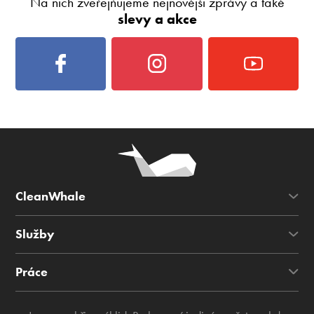
Na nich zveřejňujeme nejnovější zprávy a také
slevy a akce
CleanWhale
Služby
Práce