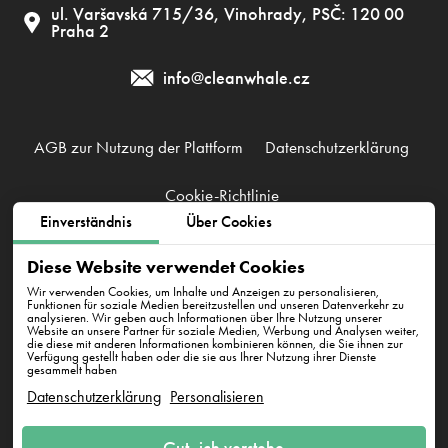
ul. Varšavská 715/36, Vinohrady, PSČ: 120 00
Praha 2
info@cleanwhale.cz
AGB zur Nutzung der Plattform
Datenschutzerklärung
Cookie-Richtlinie
Einverständnis
Über Cookies
Clean Whale CZ s.r.o., IČ: 17345197, CZ17345197
Diese Website verwendet Cookies
Korunní 1164/49, PSČ: 120 00, Praha 2
Wir verwenden Cookies, um Inhalte und Anzeigen zu personalisieren,
Funktionen für soziale Medien bereitzustellen und unseren Datenverkehr zu
analysieren. Wir geben auch Informationen über Ihre Nutzung unserer
Website an unsere Partner für soziale Medien, Werbung und Analysen weiter,
die diese mit anderen Informationen kombinieren können, die Sie ihnen zur
Verfügung gestellt haben oder die sie aus Ihrer Nutzung ihrer Dienste
gesammelt haben
Datenschutzerklärung
Personalisieren
E-Mail an uns