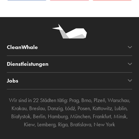
CleanWhale
Dienstleistungen
Jobs
Wir sind in 22 Städten tätig:
Prag
,
Brno
,
Plzeň
,
Warschau
,
Krakau
,
Breslau
,
Danzig
,
Łódź
,
Posen
,
Kattowitz
,
Lublin
,
Białystok
,
Berlin
,
Hamburg
,
München
,
Frankfurt
,
Minsk
,
Kiew
,
Lemberg
,
Riga
,
Bratislava
,
New York