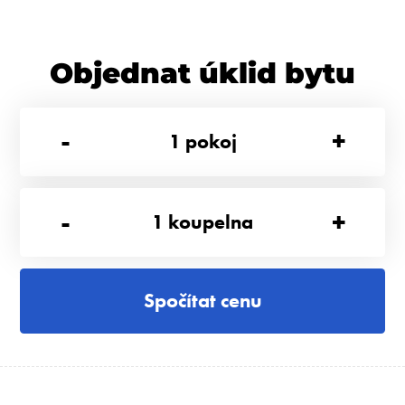
Objednat úklid bytu
-
+
1
pokoj
-
+
1
koupelna
Spočítat cenu