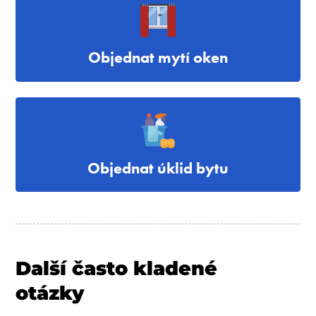
Objednat mytí oken
Objednat úklid bytu
Další často kladené
otázky