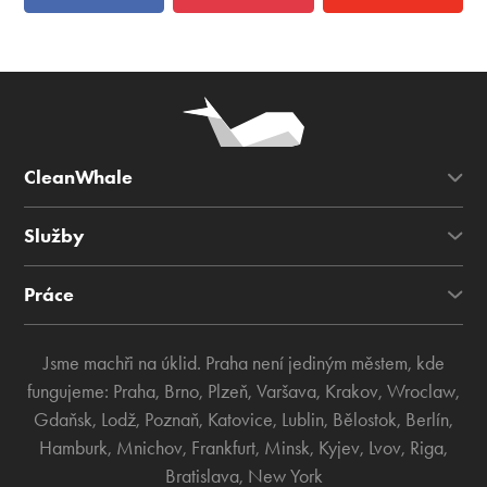
CleanWhale
Služby
Práce
Jsme machři na úklid. Praha není jediným městem, kde
fungujeme:
Praha
,
Brno
,
Plzeň
,
Varšava
,
Krakov
,
Wroclaw
,
Gdaňsk
,
Lodž
,
Poznaň
,
Katovice
,
Lublin
,
Bělostok
,
Berlín
,
Hamburk
,
Mnichov
,
Frankfurt
,
Minsk
,
Kyjev
,
Lvov
,
Riga
,
Bratislava
,
New York