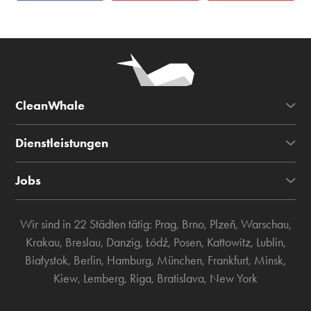
CleanWhale
Dienstleistungen
Jobs
Wir sind in 22 Städten tätig:
Prag
,
Brno
,
Plzeň
,
Warschau
,
Krakau
,
Breslau
,
Danzig
,
Łódź
,
Posen
,
Kattowitz
,
Lublin
,
Białystok
,
Berlin
,
Hamburg
,
München
,
Frankfurt
,
Minsk
,
Kiew
,
Lemberg
,
Riga
,
Bratislava
,
New York