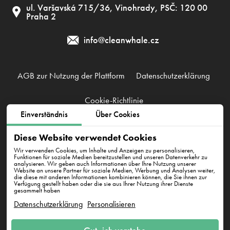
ul. Varšavská 715/36, Vinohrady, PSČ: 120 00
Praha 2
info@cleanwhale.cz
AGB zur Nutzung der Plattform
Datenschutzerklärung
Cookie-Richtlinie
Einverständnis
Über Cookies
Clean Whale CZ s.r.o., IČ: 17345197, CZ17345197
Diese Website verwendet Cookies
Korunní 1164/49, PSČ: 120 00, Praha 2
Wir verwenden Cookies, um Inhalte und Anzeigen zu personalisieren,
Funktionen für soziale Medien bereitzustellen und unseren Datenverkehr zu
analysieren. Wir geben auch Informationen über Ihre Nutzung unserer
Website an unsere Partner für soziale Medien, Werbung und Analysen weiter,
die diese mit anderen Informationen kombinieren können, die Sie ihnen zur
Verfügung gestellt haben oder die sie aus Ihrer Nutzung ihrer Dienste
gesammelt haben
Datenschutzerklärung
Personalisieren
E-Mail an uns