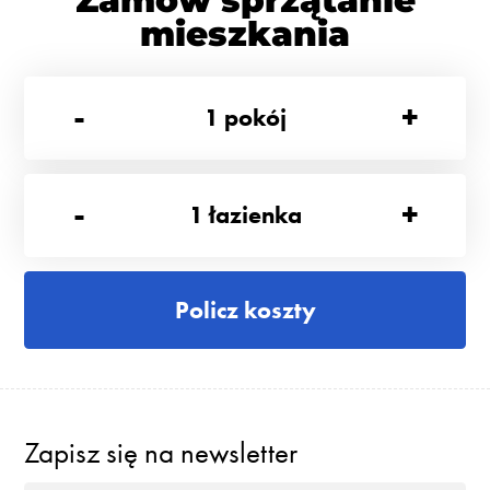
Zamów sprzątanie
mieszkania
-
+
1
pokój
-
+
1
łazienka
Policz koszty
Zapisz się na newsletter