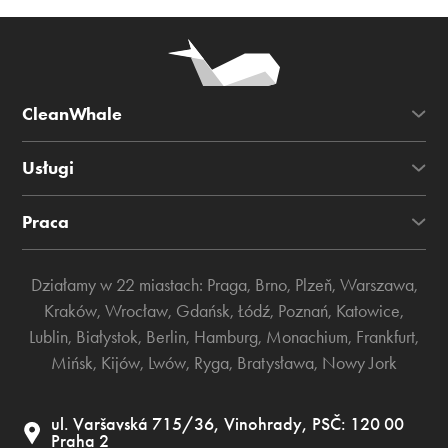
CleanWhale
Usługi
Praca
Działamy w 22 miastach:
Praga
,
Brno
,
Plzeň
,
Warszawa
,
Kraków
,
Wrocław
,
Gdańsk
,
Łódź
,
Poznań
,
Katowice
,
Lublin
,
Białystok
,
Berlin
,
Hamburg
,
Monachium
,
Frankfurt
,
Mińsk
,
Kijów
,
Lwów
,
Ryga
,
Bratysława
,
Nowy Jork
ul. Varšavská 715/36, Vinohrady, PSČ: 120 00
Praha 2