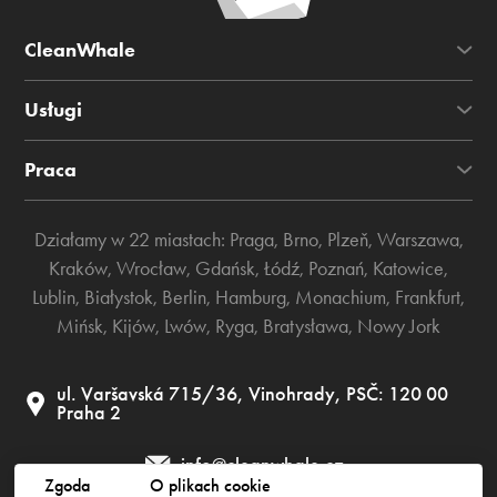
CleanWhale
Usługi
Praca
Działamy w 22 miastach:
Praga
,
Brno
,
Plzeň
,
Warszawa
,
Kraków
,
Wrocław
,
Gdańsk
,
Łódź
,
Poznań
,
Katowice
,
Lublin
,
Białystok
,
Berlin
,
Hamburg
,
Monachium
,
Frankfurt
,
Mińsk
,
Kijów
,
Lwów
,
Ryga
,
Bratysława
,
Nowy Jork
ul. Varšavská 715/36, Vinohrady, PSČ: 120 00
Praha 2
info@cleanwhale.cz
Zgoda
O plikach cookie