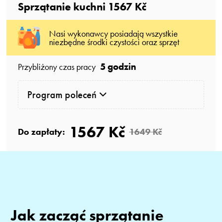
Sprzątanie kuchni
1567 Kč
Nasi wykonawcy posiadają wszystkie
niezbędne środki czystości oraz sprzęt
5 godzin
Przybliżony czas pracy
Program poleceń
1567 Kč
Do zapłaty:
1649 Kč
Jak zacząć sprzątanie