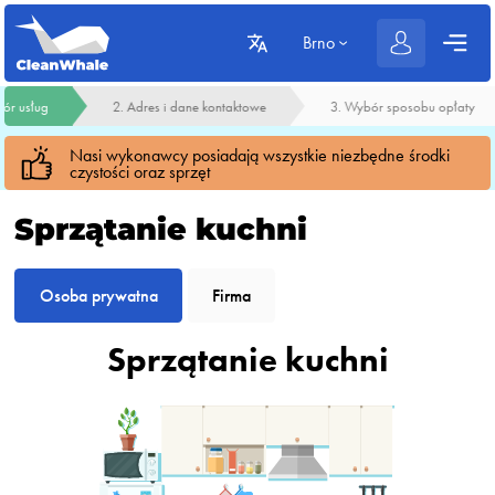
Brno
ór usług
2. Adres i dane kontaktowe
3. Wybór sposobu opłaty
Nasi wykonawcy posiadają wszystkie niezbędne środki
czystości oraz sprzęt
Sprzątanie kuchni
Osoba prywatna
Firma
Sprzątanie kuchni