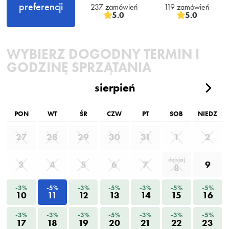
preferencji
237 zamówień
119 zamówień
5.0
5.0
WYBIERZ DOGODNY TERMIN I
GODZINĘ SPRZĄTANIA
sierpień
PON
WT
ŚR
CZW
PT
SOB
NIEDZ
27
28
29
30
31
1
2
dzisiaj
3
4
5
6
7
9
8
-3%
-5%
-3%
-5%
-3%
-5%
-5%
10
11
12
13
14
15
16
-3%
-3%
-3%
-5%
-3%
-3%
-5%
17
18
19
20
21
22
23