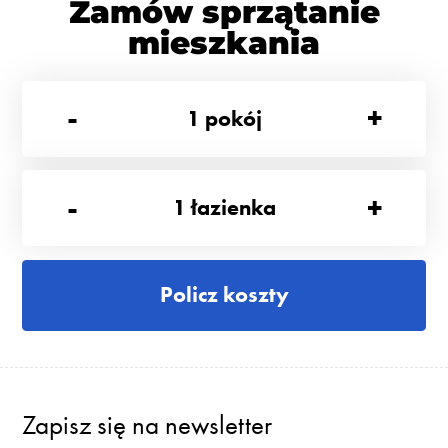
Zamów sprzątanie
mieszkania
-
+
1
pokój
-
+
1
łazienka
Policz koszty
Zapisz się na newsletter