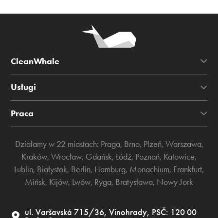
CleanWhale
Usługi
Praca
Działamy w 22 miastach:
Praga
,
Brno
,
Plzeň
,
Warszawa
,
Kraków
,
Wrocław
,
Gdańsk
,
Łódź
,
Poznań
,
Katowice
,
Lublin
,
Białystok
,
Berlin
,
Hamburg
,
Monachium
,
Frankfurt
,
Mińsk
,
Kijów
,
Lwów
,
Ryga
,
Bratysława
,
Nowy Jork
ul. Varšavská 715/36, Vinohrady, PSČ: 120 00