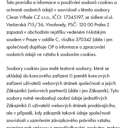
Tato pravidla a informace o používání souborů cookies a
ochraně osobních údajů v souvislosti s těmito soubory
Clean Whale CZ s.r.o., IČO: 17345197, se sídlem ul.ul.
Varšavská 715/36, Vinohrady, PSČ: 120 00 Praha 2
zapsaná v obchodním rejstříku vedeném Městským
soudem v Praze v oddíle C, vložka 370342 (dále i jen
společnost) doplňuje OP a informace o zpracování
osobních údajů ve vztahu k souborům cookies.
Soubory cookies jsou malé textové soubory, které se
ukládají do koncového zařízení či paměti koncových
zařízení uživatelů webových stránek společnosti a jejich
Zákazníků (smluvních partnerů) (dále i jen Zákazník). Tyto
soubory nutně neobsahují osobní údaje jednotlivých
Zákazníků či uživatelů webových stránek prodávajícího,
ale v případě, kdy zákazník takové údaje společnosti
souvislosti s uzavřením závazkového právního vztahu,
zejména pak smlouvy o zprostředkování, poskytne, mohou