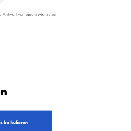
elle Antwort von einem Menschen
en
is kalkulieren