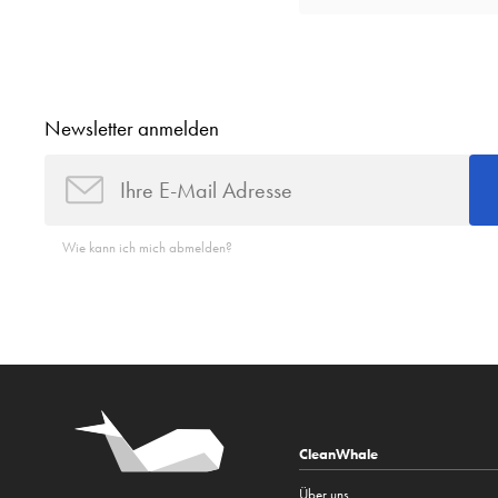
Newsletter anmelden
Wie kann ich mich abmelden?
CleanWhale
Über uns