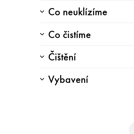
Co neuklízíme
Co čistíme
Čištění
Vybavení