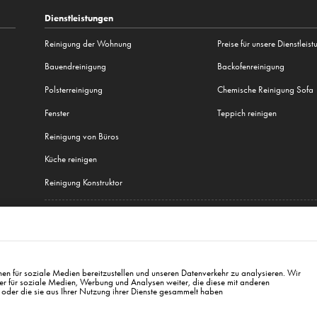
Dienstleistungen
Reinigung der Wohnung
Preise für unsere Dienstleis
Bauendreinigung
Backofenreinigung
Polsterreinigung
Chemische Reinigung Sofa
Fenster
Teppich reinigen
Reinigung von Büros
Küche reinigen
Reinigung Konstruktor
Alle unsere Dienstleistungen
Brno
,
Plzeň
,
Warschau
,
Krakau
,
Breslau
,
Danzig
,
Łódź
,
Posen
,
Kattowitz
,
Lublin
,
Białystok
en für soziale Medien bereitzustellen und unseren Datenverkehr zu analysieren. Wir
er für soziale Medien, Werbung und Analysen weiter, die diese mit anderen
 oder die sie aus Ihrer Nutzung ihrer Dienste gesammelt haben
hrady, PSČ: 120 00 Praha 2
info@cleanwhale.cz
AGB zur Nutzung der