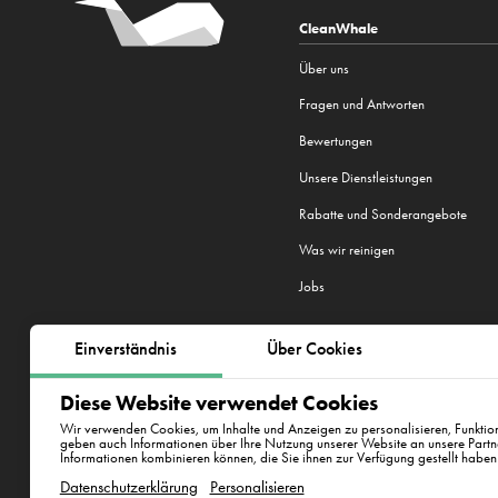
CleanWhale
Über uns
Fragen und Antworten
Bewertungen
Unsere Dienstleistungen
Rabatte und Sonderangebote
Was wir reinigen
Jobs
Einverständnis
Über Cookies
Wir sind in 22 Städten tätig:
Prag
,
Diese Website verwendet Cookies
Bratislava
,
New York
Wir verwenden Cookies, um Inhalte und Anzeigen zu personalisieren, Funktion
geben auch Informationen über Ihre Nutzung unserer Website an unsere Partn
Informationen kombinieren können, die Sie ihnen zur Verfügung gestellt haben
ul. Varšavská 715/36, Vino
Datenschutzerklärung
Personalisieren