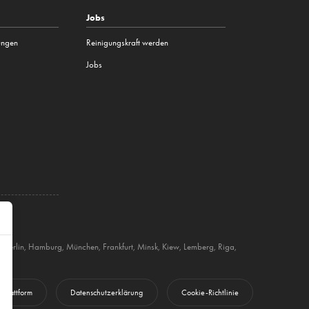
Jobs
tungen
Reinigungskraft werden
Jobs
,
Berlin
,
Hamburg
,
München
,
Frankfurt
,
Minsk
,
Kiew
,
Lemberg
,
Riga
,
 Plattform
Datenschutzerklärung
Cookie-Richtlinie