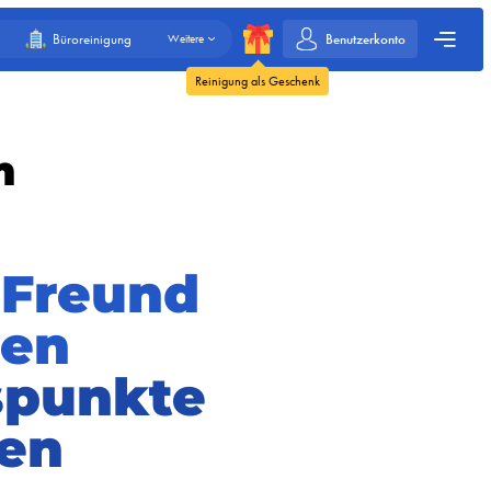
Benutzerkonto
Büroreinigung
Weitere
Reinigung als Geschenk
m
 Freund
den
spunkte
ten