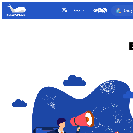
Reini
Brno