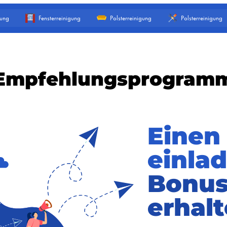
gung
Fensterreinigung
Polsterreinigung
Polsterreinigung
Empfehlungsprogram
Einen
einla
Bonu
erhal