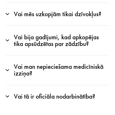
Vai mēs uzkopjām tikai dzīvokļus?
Vai bija gadījumi, kad apkopējas
tika apsūdzētas par zādzību?
Vai man nepieciešama medicīniskā
izziņa?
Vai tā ir oficiāla nodarbinātība?