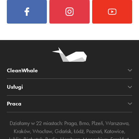
CleanWhale
Usługi
Praca
Działamy w 22 miastach:
Praga
,
Brno
,
Plzeň
,
Warszawa
,
Kraków
,
Wrocław
,
Gdańsk
,
Łódź
,
Poznań
,
Katowice
,