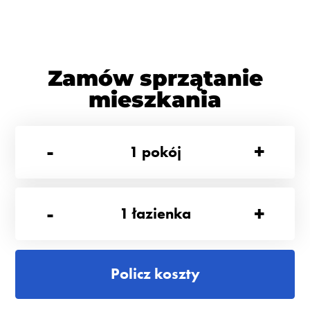
Zamów sprzątanie
mieszkania
-
+
1
pokój
-
+
1
łazienka
Policz koszty