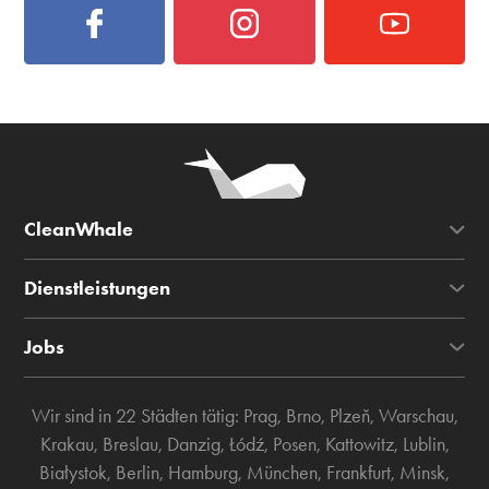
CleanWhale
Dienstleistungen
Jobs
Wir sind in 22 Städten tätig:
Prag
,
Brno
,
Plzeň
,
Warschau
,
Krakau
,
Breslau
,
Danzig
,
Łódź
,
Posen
,
Kattowitz
,
Lublin
,
Białystok
,
Berlin
,
Hamburg
,
München
,
Frankfurt
,
Minsk
,