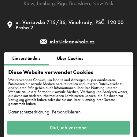
Kiew
,
Lemberg
,
Riga
,
Bratislava
,
New York
ul. Varšavská 715/36, Vinohrady, PSČ: 120 00
Praha 2
info@cleanwhale.cz
Einverständnis
Über Cookies
AGB zur Nutzung der Plattform
Datenschutzerklärung
Diese Website verwendet Cookies
Cookie-Richtlinie
Wir verwenden Cookies, um Inhalte und Anzeigen zu personalisieren,
Funktionen für soziale Medien bereitzustellen und unseren Datenverkehr zu
analysieren. Wir geben auch Informationen über Ihre Nutzung unserer
Website an unsere Partner für soziale Medien, Werbung und Analysen weiter,
die diese mit anderen Informationen kombinieren können, die Sie ihnen zur
Clean Whale CZ s.r.o., IČ: 17345197, CZ17345197
Verfügung gestellt haben oder die sie aus Ihrer Nutzung ihrer Dienste
Korunní 1164/49, PSČ: 120 00, Praha 2
gesammelt haben
Datenschutzerklärung
Personalisieren
Gut, ich verstehe