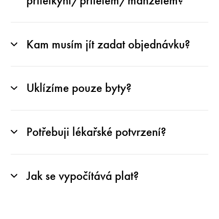
přítelkyní/přítelem/manželem?
Kam musím jít zadat objednávku?
Uklízíme pouze byty?
Potřebuji lékařské potvrzení?
Jak se vypočítává plat?