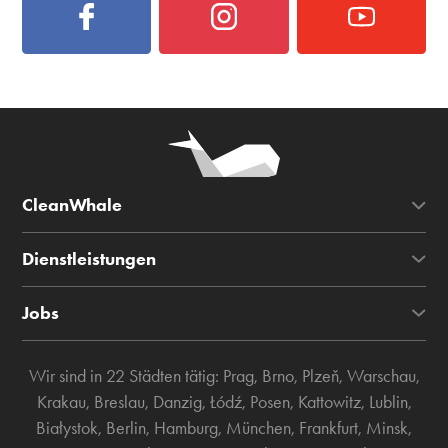
CleanWhale
Dienstleistungen
Jobs
Wir sind in 22 Städten tätig:
Prag
,
Brno
,
Plzeň
,
Warschau
,
Krakau
,
Breslau
,
Danzig
,
Łódź
,
Posen
,
Kattowitz
,
Lublin
,
Białystok
,
Berlin
,
Hamburg
,
München
,
Frankfurt
,
Minsk
,