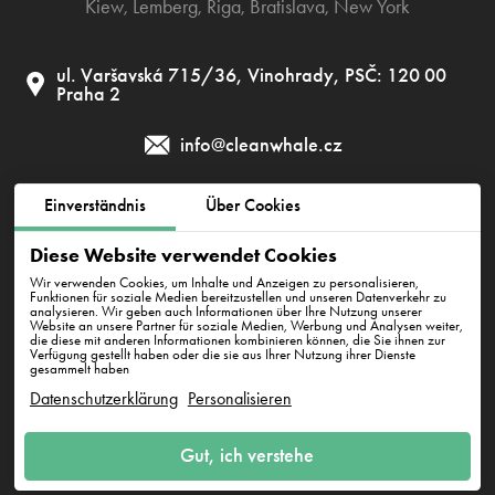
Kiew
,
Lemberg
,
Riga
,
Bratislava
,
New York
ul. Varšavská 715/36, Vinohrady, PSČ: 120 00
Praha 2
info@cleanwhale.cz
Einverständnis
Über Cookies
AGB zur Nutzung der Plattform
Datenschutzerklärung
Diese Website verwendet Cookies
Cookie-Richtlinie
Wir verwenden Cookies, um Inhalte und Anzeigen zu personalisieren,
Funktionen für soziale Medien bereitzustellen und unseren Datenverkehr zu
analysieren. Wir geben auch Informationen über Ihre Nutzung unserer
Website an unsere Partner für soziale Medien, Werbung und Analysen weiter,
die diese mit anderen Informationen kombinieren können, die Sie ihnen zur
Clean Whale CZ s.r.o., IČ: 17345197, CZ17345197
Verfügung gestellt haben oder die sie aus Ihrer Nutzung ihrer Dienste
Korunní 1164/49, PSČ: 120 00, Praha 2
gesammelt haben
Datenschutzerklärung
Personalisieren
Gut, ich verstehe