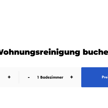
ohnungsreinigung buch
+
-
+
1
Badezimmer
Pre