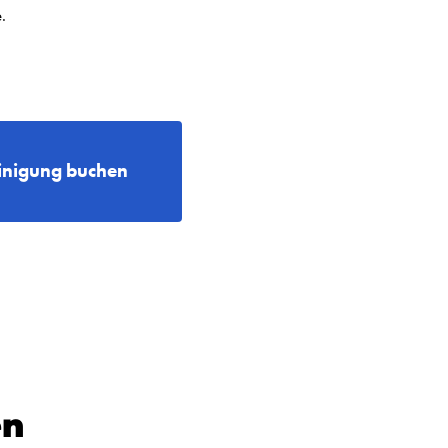
.
nigung buchen
en