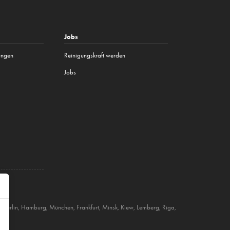
Jobs
tungen
Reinigungskraft werden
Jobs
,
Berlin
,
Hamburg
,
München
,
Frankfurt
,
Minsk
,
Kiew
,
Lemberg
,
Riga
,