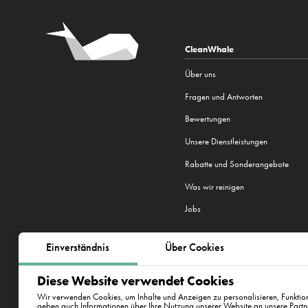
CleanWhale
Über uns
Fragen und Antworten
Bewertungen
Unsere Dienstleistungen
Rabatte und Sonderangebote
Was wir reinigen
Jobs
Einverständnis
Über Cookies
Wir sind in 22 Städten tätig:
Prag
,
Diese Website verwendet Cookies
Bratislava
,
New York
Wir verwenden Cookies, um Inhalte und Anzeigen zu personalisieren, Funktion
geben auch Informationen über Ihre Nutzung unserer Website an unsere Partn