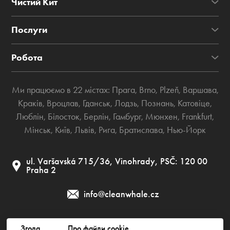
Чистий Кит
Послуги
Робота
Ми працюємо в 22 містах:
Прага
,
Brno
,
Plzeň
,
Варшава
,
Краків
,
Вроцлав
,
Гданськ
,
Лодзь
,
Познань
,
Катовіце
,
Люблін
,
Білосток
,
Берлін
,
Гамбург
,
Мюнхен
,
Frankfurt
,
Мінськ
,
Київ
,
Львів
,
Рига
,
Братислава
,
Нью-Йорк
ul. Varšavská 715/36, Vinohrady, PSČ: 120 00
Praha 2
info@cleanwhale.cz
Згода
Про файли cookie
Договір публічної оферти
Політика приватності