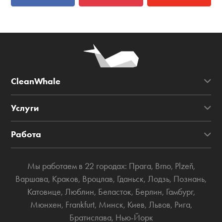
CleanWhale
Услуги
Работа
Мы работаем в 22 городах:
Прага
,
Brno
,
Plzeň
,
Варшава
,
Краков
,
Вроцлав
,
Гданьск
,
Лодзь
,
Познань
,
Катовице
,
Люблин
,
Беласток
,
Берлин
,
Гамбург
,
Мюнхен
,
Frankfurt
,
Минск
,
Киев
,
Львов
,
Рига
,
Братислава
,
Нью-Йорк