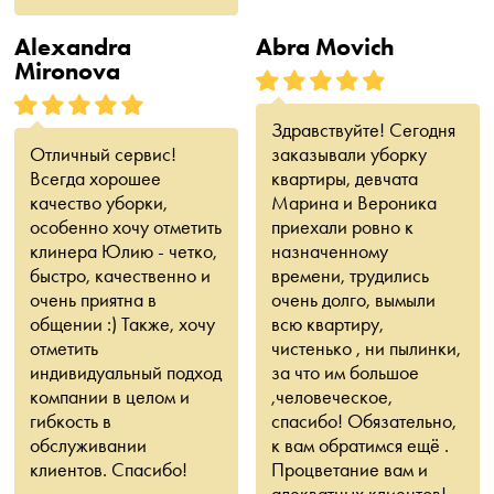
Alexandra
Abra Movich
Mironova
Здравствуйте! Сегодня
Отличный сервис!
заказывали уборку
Всегда хорошее
квартиры, девчата
качество уборки,
Марина и Вероника
особенно хочу отметить
приехали ровно к
клинера Юлию - четко,
назначенному
быстро, качественно и
времени, трудились
очень приятна в
очень долго, вымыли
общении :) Также, хочу
всю квартиру,
отметить
чистенько , ни пылинки,
индивидуальный подход
за что им большое
компании в целом и
,человеческое,
гибкость в
спасибо! Обязательно,
обслуживании
к вам обратимся ещё .
клиентов. Спасибо!
Процветание вам и
адекватных клиентов!