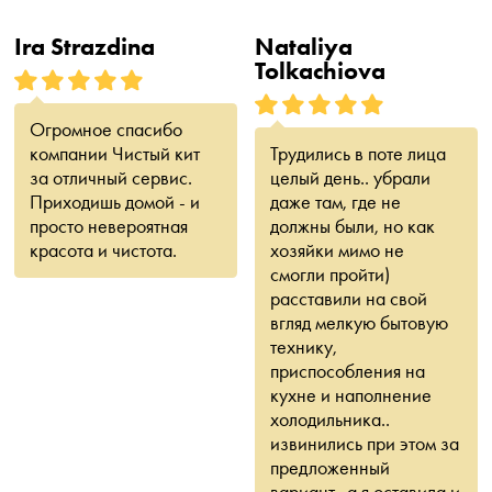
Ira Strazdina
Nataliya
Tolkachiova
Огромное спасибо
компании Чистый кит
Трудились в поте лица
за отличный сервис.
целый день.. убрали
Приходишь домой - и
даже там, где не
просто невероятная
должны были, но как
красота и чистота.
хозяйки мимо не
смогли пройти)
расставили на свой
вгляд мелкую бытовую
технику,
приспособления на
кухне и наполнение
холодильника..
извинились при этом за
предложенный
вариант.. а я оставила и