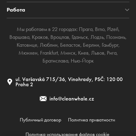
Работа
Мы работаем в 22 городах:
Прага
,
Brno
,
Plzeň
,
Варшава
,
Краков
,
Вроцлав
,
Гданьск
,
Лодзь
,
Познань
,
Катовице
,
Люблин
,
Беласток
,
Берлин
,
Гамбург
,
Мюнхен
,
Frankfurt
,
Минск
,
Киев
,
Львов
,
Рига
,
Братислава
,
Нью-Йорк
ul. Varšavská 715/36, Vinohrady, PSČ: 120 00
Praha 2
info@cleanwhale.cz
Публичный договор
Политика приватности
Политика использования файлов cookie