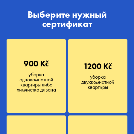
Выберите нужный
сертификат
900 Kč
1200 Kč
уборка
уборка
однокомнатной
двухкомнатной
квартиры либо
квартиры
химчистка дивана