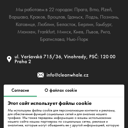
Мы работаем в 22 городах:
Прага
,
Brno
,
Plzeň
,
Варшава
,
Краков
,
Вроцлав
,
Гданьск
,
Лодзь
,
Познань
,
Катовице
,
Люблин
,
Беласток
,
Берлин
,
Гамбург
,
Мюнхен
,
Frankfurt
,
Минск
,
Киев
,
Львов
,
Рига
,
Братислава
,
Нью-Йорк
ul. Varšavská 715/36, Vinohrady, PSČ: 120 00
Praha 2
info@cleanwhale.cz
Согласие
О файлах cookie
Публичный договор
Политика приватности
Этот сайт использует файлы cookie
Политика использования файлов cookie
Мы используем файлы cookie для персонализации контента и рекламы,
для обеспечения функций социальных сетей и для анализа нашего
трафика. Мы также передаем информацию о вашем использовании
нашего сайта нашим партнерам по социальным сетям, рекламе и
аналитике, которые могут объединять ее с другой информацией, которую
Clean Whale CZ s.r.o., IČ: 17345197, CZ17345197