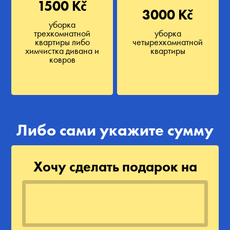
1500 Kč
3000 Kč
уборка
трехкомнатной
уборка
квартиры либо
четырехкомнатной
химчистка дивана и
квартиры
ковров
Либо сами укажите сумму
Хочу сделать подарок на