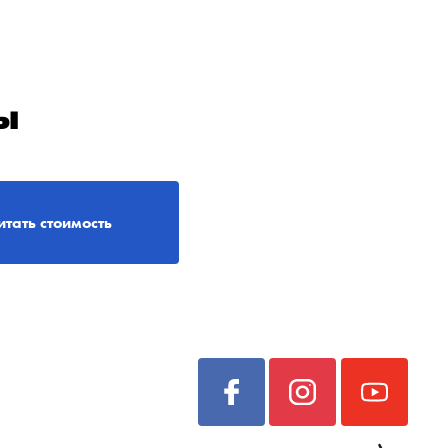
ы
итать стоимость