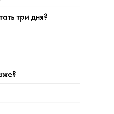
ать три дня?
раже?