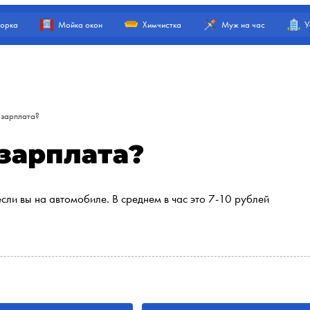
орка
Мойка окон
Химчистка
Муж на час
У
 зарплата?
 зарплата?
сли вы на автомобиле. В среднем в час это 7-10 рублей