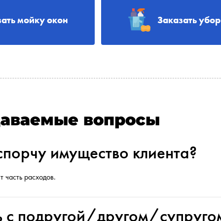
зать мойку окон
Заказать убо
даваемые вопросы
испорчу имущество клиента?
т часть расходов.
ь с подругой/другом/супруго