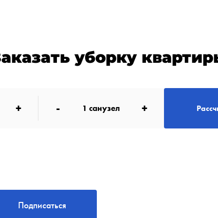
Заказать уборку квартир
+
-
+
1
санузел
Рассч
Подписаться