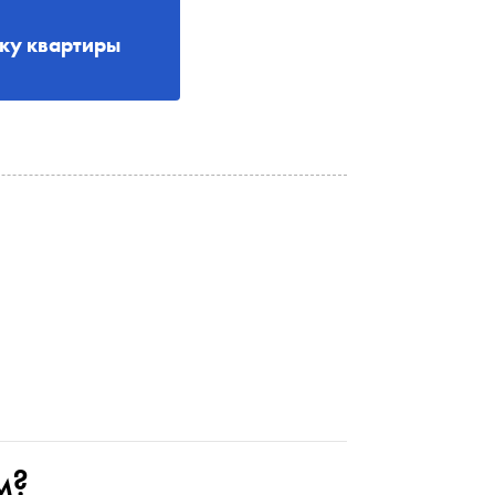
рку квартиры
м?