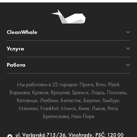
CleanWhale
Услуги
Работа
Мы работаем в 22 городах:
Прага
,
Brno
,
Plzeň
,
Варшава
,
Краков
,
Вроцлав
,
Гданьск
,
Лодзь
,
Познань
,
Катовице
,
Люблин
,
Беласток
,
Берлин
,
Гамбург
,
Мюнхен
,
Frankfurt
,
Минск
,
Киев
,
Львов
,
Рига
,
Братислава
,
Нью-Йорк
ul. Varšavská 715/36, Vinohrady, PSČ: 120 00