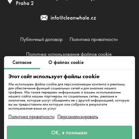
Praha 2
info@cleanwhale.cz
Публичный договор
Политика приватности
Политика использования файлов cookie
Согласие
О файлах cookie
Clean Whale CZ s.r.o., IČ: 17345197, CZ17345197
Этот сайт использует файлы cookie
Korunní 1164/49, PSČ: 120 00, Praha 2
Мы используем файлы cookie для персонализации контента и рекламы,
для обеспечения функций социальных сетей и для анализа нашего
трафика. Мы также передаем информацию о вашем использовании
нашего сайта нашим партнерам по социальным сетям, рекламе и
аналитике, которые могут объединять ее с другой информацией, которую
вы им предоставили или которую они собрали в результате
использования вами их услуг
Политика приватности
Персонализировать
Напишите нам
ОК, я понимаю