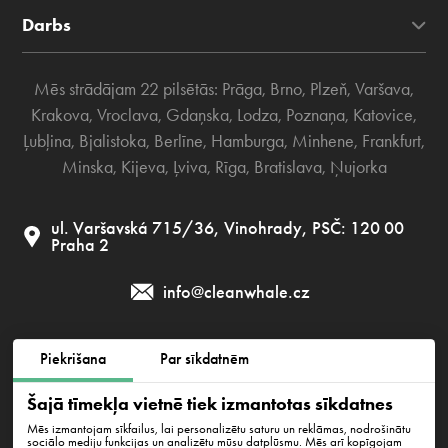
Darbs
Mēs strādājam 22 pilsētās:
Prāga
,
Brno
,
Plzeň
,
Varšava
,
Krakova
,
Vroclava
,
Gdaņska
,
Lodza
,
Poznaņa
,
Katovice
,
Ļubļina
,
Bjalistoka
,
Berlīne
,
Hamburga
,
Minhene
,
Frankfurt
,
Minska
,
Kijeva
,
Ļviva
,
Rīga
,
Bratislava
,
Ņujorka
ul. Varšavská 715/36, Vinohrady, PSČ: 120 00
Praha 2
info@cleanwhale.cz
Piekrišana
Par sīkdatnēm
Publiskais līgums
Privātuma politika
Šajā tīmekļa vietnē tiek izmantotas sīkdatnes
Sīkdatņu politika
Mēs izmantojam sīkfailus, lai personalizētu saturu un reklāmas, nodrošinātu
sociālo mediju funkcijas un analizētu mūsu datplūsmu. Mēs arī kopīgojam