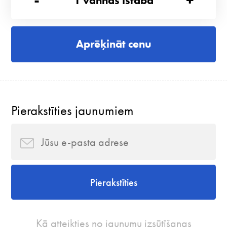
-
+
1
vannas istaba
Aprēķināt cenu
Pierakstīties jaunumiem
Pierakstīties
Kā atteikties no jaunumu izsūtīšanas