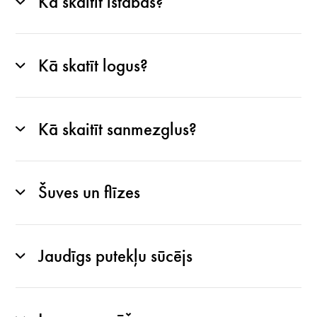
Kā skaitīt istabas?
Kā skatīt logus?
Kā skaitīt sanmezglus?
Šuves un flīzes
Jaudīgs putekļu sūcējs