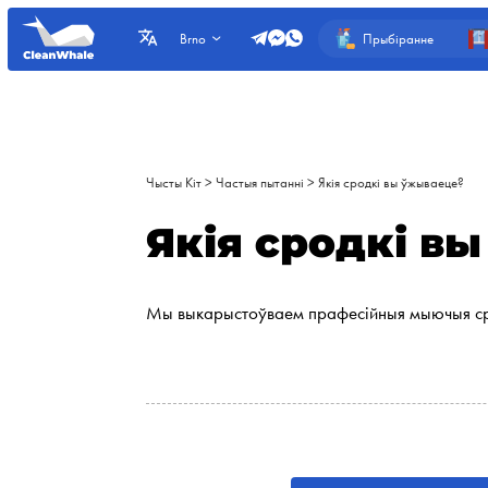
Прыбіранне
Brno
Чысты Кіт
>
Частыя пытанні
>
Якія сродкі вы ўжываеце?
Якія сродкі в
Мы выкарыстоўваем прафесійныя мыючыя сродкі