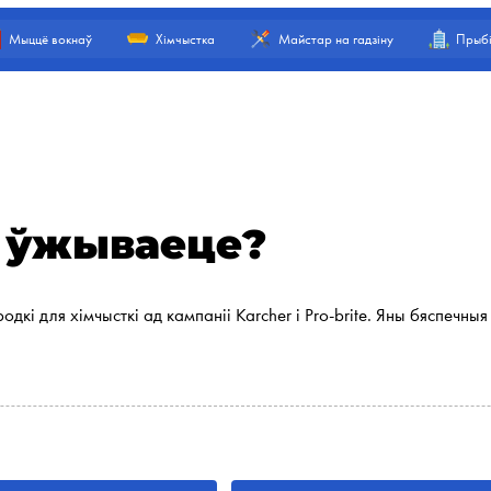
Мыццё вокнаў
Хімчыстка
Майстар на гадзіну
Прыбі
ы ўжываеце?
 для хімчысткі ад кампаніі Karcher і Pro-brite. Яны бяспечныя 