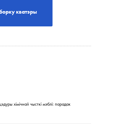
борку кватэры
дуры хімічнай чысткі мэблі: парадак