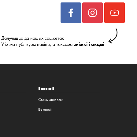
Далучыцца да нашых сац.сетак
У іх мы публікуем навіны, а таксама
зніжкі і акцыі
Вакансіі
Стаць клінерам
Вакансіі