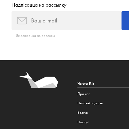
Падпісацца на рассылку
Як адпісацца ад рассылкі
Чысты Кіт
Пра нас
Пытанні і адказы
Водгукі
Паслугі