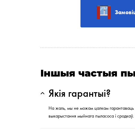
Замові
Іншыя частыя пы
Якія гарантыі?
На жаль, мы не можам цалкам гарантаваць а
выкарыстання мыйнага пыласоса і сродкаў.