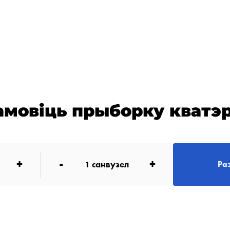
амовіць прыборку кватэ
+
-
+
1
санвузел
Ра