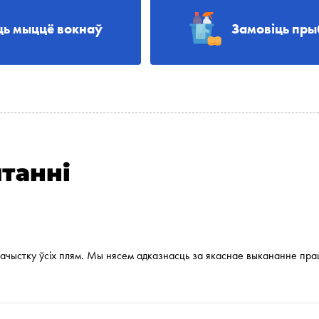
ць мыццё вокнаў
Замовіць пры
танні
чыстку ўсіх плям. Мы нясем адказнасць за якаснае выкананне працэ