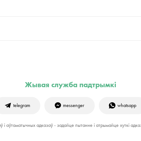
Жывая служба падтрымкі
telegram
messenger
whatsapp
аў і аўтаматычных адказаў - задайце пытанне і атрымайце хуткі адка