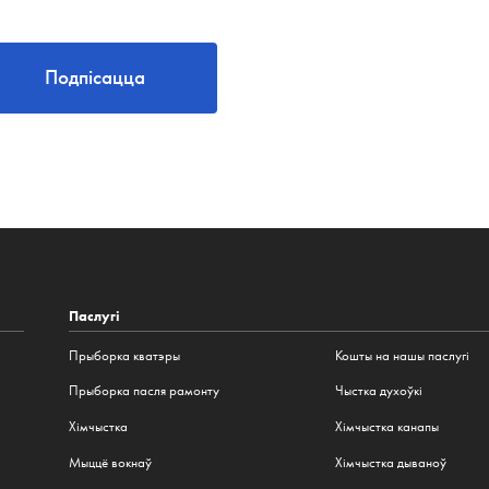
Подпісацца
Паслугі
Прыборка кватэры
Кошты на нашы паслугі
Прыборка пасля рамонту
Чыстка духоўкі
Хімчыстка
Хімчыстка канапы
Мыццё вокнаў
Хімчыстка дываноў