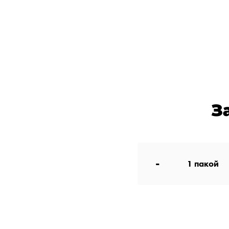
З
-
1
пакой