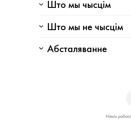
Што мы чысцім
Што мы не чысцім
Абсталяванне
Ніякіх робат