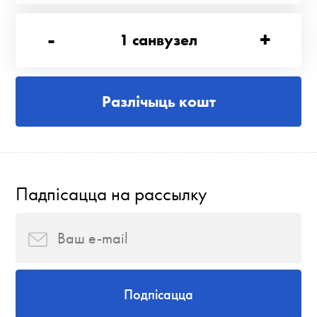
-
+
1
санвузел
Разлічыць кошт
Падпісацца на рассылку
Подпісацца