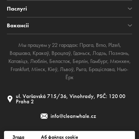
Паслугі
Вакансіі
Мы працуем у 22 гарадах:
Прага
,
Brno
,
Plzeň
,
Варшава
,
Кракаў
,
Вроцлаў
,
Гданьск
,
Лодзь
,
Познань
,
Катавіцэ
,
Люблін
,
Беласток
,
Берлін
,
Гамбург
,
Мюнхен
,
Frankfurt
,
Мінск
,
Кіеў
,
Львоў
,
Рыга
,
Браціслава
,
Нью-
Ёрк
ul. Varšavská 715/36, Vinohrady, PSČ: 120 00
Praha 2
info@cleanwhale.cz
Згода
Аб файлах cookie
Публічная дамова
Палітыка прыватнасці