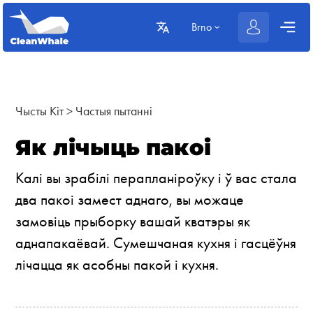
Brno
Чысты Кіт
>
Частыя пытанні
Як лічыць пакоі
Калі вы зрабілі перапланіроўку і ў вас стала
два пакоі замест аднаго, вы можаце
замовіць прыборку вашай кватэры як
аднапакаёвай. Сумешчаная кухня і гасцёўня
лічацца як асобны пакой і кухня.