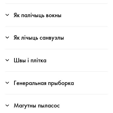
Як палічыць вокны
Як лічыць санвузлы
Швы і плітка
Генеральная прыборка
Магутны пыласос