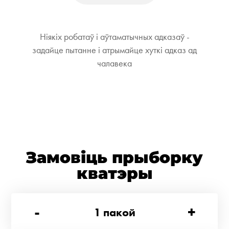
Ніякіх робатаў і аўтаматычных адказаў -
задайце пытанне і атрымайце хуткі адказ ад
чалавека
Замовіць прыборку
кватэры
-
+
1
пакой