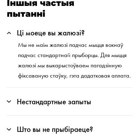
Іншыя частыя
пытанні
Ці моеце вы жалюзі?
Мы не маім жалюзі падчас мыцця вокнаў
падчас стандартнай прыборцы. Для мыцця
жалюзі мы выкарыстоўваем пагадзінную
фіксаваную стаўку, гэта дадатковая аплата.
Нестандартные запыты
Што вы не прыбіраеце?