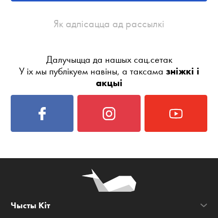
Як адпісацца ад рассылкі
Далучыцца да нашых сац.сетак
У іх мы публікуем навіны, а таксама
зніжкі і
акцыі
Чысты Кіт