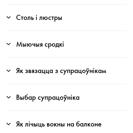
Столь і люстры
Мыючыя сродкі
Як звязацца з супрацоўнікам
Выбар супрацоўніка
Як лічыць вокны на балконе