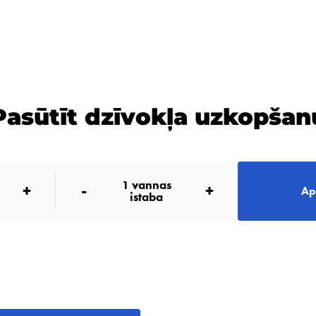
Pasūtīt dzīvokļa uzkopšan
1
vannas
+
-
+
Ap
istaba