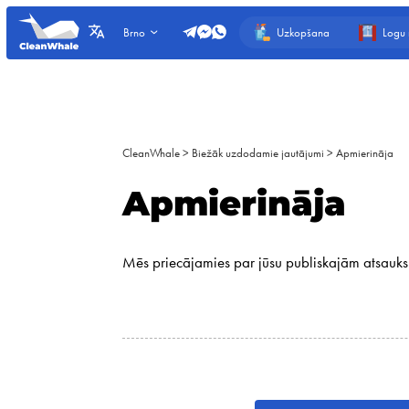
Uzkopšana
Logu
Brno
CleanWhale
>
Biežāk uzdodamie jautājumi
>
Apmierināja
Apmierināja
Mēs priecājamies par jūsu publiskajām atsauk