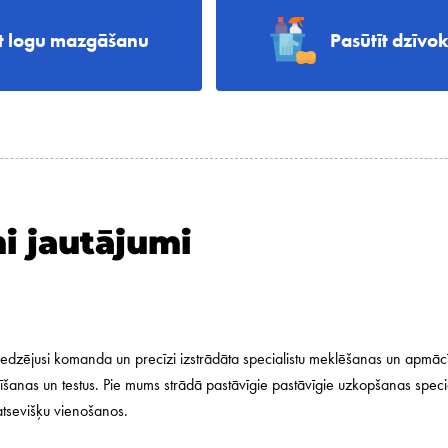
īt logu mazgāšanu
Pasūtīt dzīvo
i jautājumi
edzējusi komanda un precīzi izstrādāta specialistu meklēšanas un apmā
rīšanas un testus. Pie mums strādā pastāvīgie pastāvīgie uzkopšanas specia
atsevišķu vienošanos.