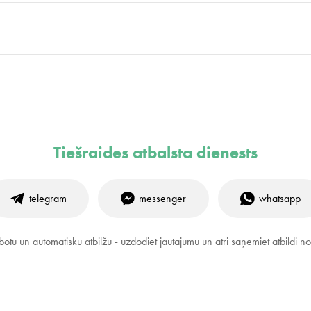
Tiešraides atbalsta dienests
telegram
messenger
whatsapp
otu un automātisku atbilžu - uzdodiet jautājumu un ātri saņemiet atbildi no