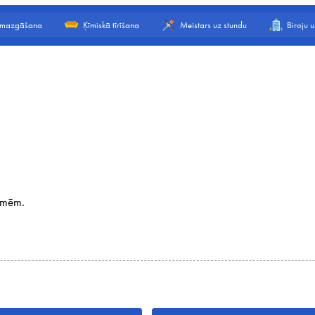
 mazgāšana
Ķīmiskā tīrīšana
Meistars uz stundu
Biroju 
smēm.