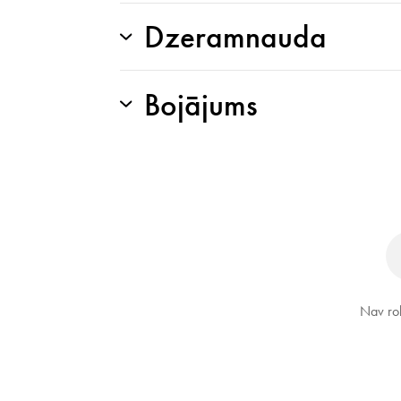
Dzeramnauda
Bojājums
Nav rob