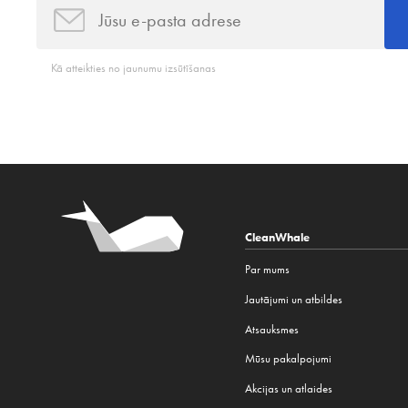
Kā atteikties no jaunumu izsūtīšanas
CleanWhale
Par mums
Jautājumi un atbildes
Atsauksmes
Mūsu pakalpojumi
Akcijas un atlaides