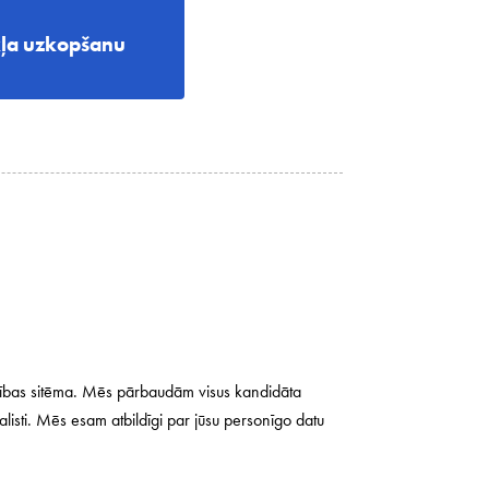
kļa uzkopšanu
cības sitēma. Mēs pārbaudām visus kandidāta
listi. Mēs esam atbildīgi par jūsu personīgo datu