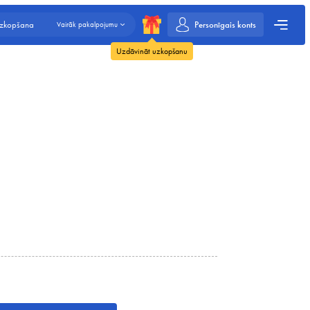
Personīgais konts
uzkopšana
Vairāk pakalpojumu
Uzdāvināt uzkopšanu