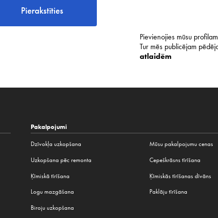
Pierakstīties
Pievienojies mūsu profilam 
Tur mēs publicējam pēdējo
atlaidēm
Pakalpojumi
Dzīvokļa uzkopšana
Mūsu pakalpojumu cenas
Uzkopšana pēc remonta
Cepeškrāsns tīrīšana
Ķīmiskā tīrīšana
Ķīmiskās tīrīšanas dīvāns
Logu mazgāšana
Paklāju tīrīšana
Biroju uzkopšana