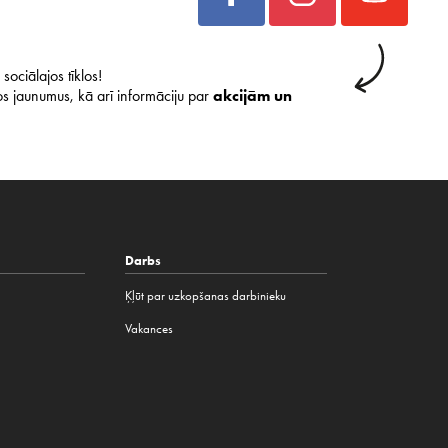
sociālajos tīklos!
s jaunumus, kā arī informāciju par
akcijām un
Darbs
Ķļūt par uzkopšanas darbinieku
Vakances