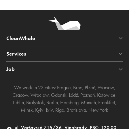
CleanWhale
Services
Job
We work in 22 cities:
Prague
,
Brno
,
Plzeň
,
Warsaw
,
Cracow
,
Wroclaw
,
Gdansk
,
Łódź
,
Poznań
,
Katowice
,
Lublin
,
Białystok
,
Berlin
,
Hamburg
,
Munich
,
Frankfurt
,
Minsk
,
Kyiv
,
Lviv
,
Riga
,
Bratislava
,
New York
ul. Varšavská 715/36, Vinohrady, PSČ: 120 00